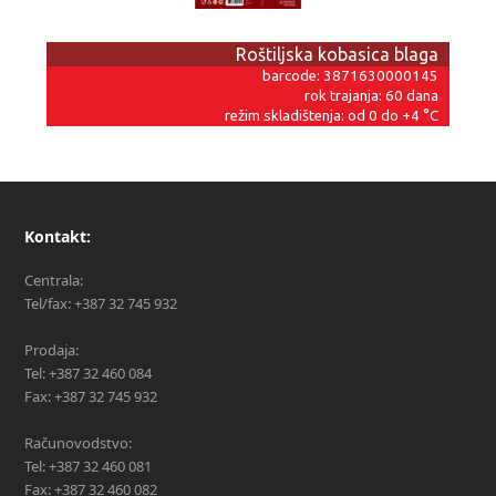
Roštiljska kobasica blaga
barcode: 3871630000145
rok trajanja: 60 dana
režim skladištenja: od 0 do +4 °C
Kontakt:
Centrala:
Tel/fax: +387 32 745 932
Prodaja:
Tel: +387 32 460 084
Fax: +387 32 745 932
Računovodstvo:
Tel: +387 32 460 081
Fax: +387 32 460 082