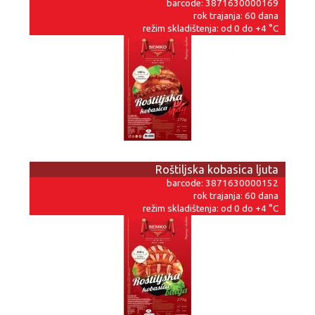
barcode: 3871630000169
rok trajanja: 60 dana
režim skladištenja: od 0 do +4 °C
Roštiljska kobasica ljuta
barcode: 3871630000152
rok trajanja: 60 dana
režim skladištenja: od 0 do +4 °C